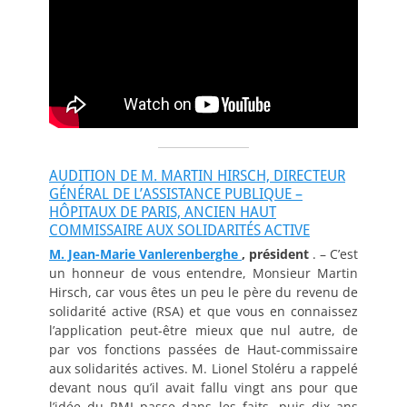
AUDITION DE M. MARTIN HIRSCH, DIRECTEUR
GÉNÉRAL DE L’ASSISTANCE PUBLIQUE –
HÔPITAUX DE PARIS, ANCIEN HAUT
COMMISSAIRE AUX SOLIDARITÉS ACTIVE
M. Jean-Marie Vanlerenberghe
, président
. – C’est
un honneur de vous entendre, Monsieur Martin
Hirsch, car vous êtes un peu le père du revenu de
solidarité active (RSA) et que vous en connaissez
l’application peut-être mieux que nul autre, de
par vos fonctions passées de Haut-commissaire
aux solidarités actives. M. Lionel Stoléru a rappelé
devant nous qu’il avait fallu vingt ans pour que
l’idée du RMI passe dans les faits, puis dix ans