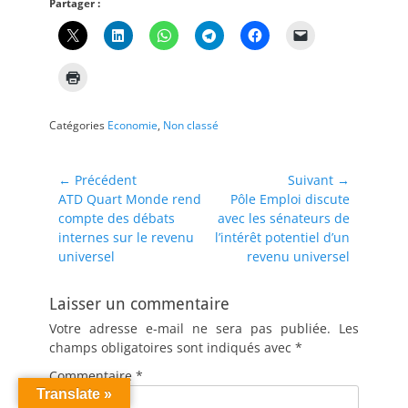
Partager :
Catégories
Economie
,
Non classé
Navigation
← Précédent
Suivant →
Article
Article
ATD Quart Monde rend
Pôle Emploi discute
de
précédent :
suivant :
compte des débats
avec les sénateurs de
l’article
internes sur le revenu
l’intérêt potentiel d’un
universel
revenu universel
Laisser un commentaire
Votre adresse e-mail ne sera pas publiée.
Les
champs obligatoires sont indiqués avec
*
Commentaire
*
Translate »