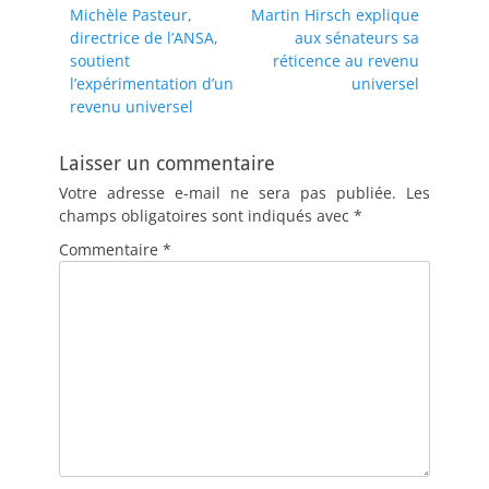
Article
Article
Michèle Pasteur,
Martin Hirsch explique
de
précédent :
suivant :
directrice de l’ANSA,
aux sénateurs sa
l’article
soutient
réticence au revenu
l’expérimentation d’un
universel
revenu universel
Laisser un commentaire
Votre adresse e-mail ne sera pas publiée.
Les
champs obligatoires sont indiqués avec
*
Commentaire
*