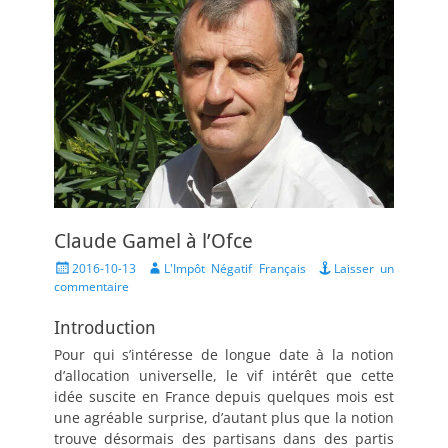
Claude Gamel à l’Ofce
Posted
Author
2016-10-13
L'Impôt Négatif Français
Laisser un
on
commentaire
Introduction
Pour qui s’intéresse de longue date à la notion
d’allocation universelle, le vif intérêt que cette
idée suscite en France depuis quelques mois est
une agréable surprise, d’autant plus que la notion
trouve désormais des partisans dans des partis