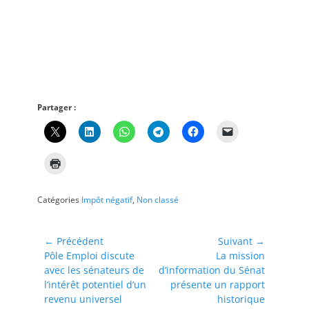
Partager :
Catégories
Impôt négatif
,
Non classé
Navigation
← Précédent
Suivant →
Article
Article
Pôle Emploi discute
La mission
de
précédent :
suivant :
avec les sénateurs de
d’information du Sénat
l’article
l’intérêt potentiel d’un
présente un rapport
revenu universel
historique