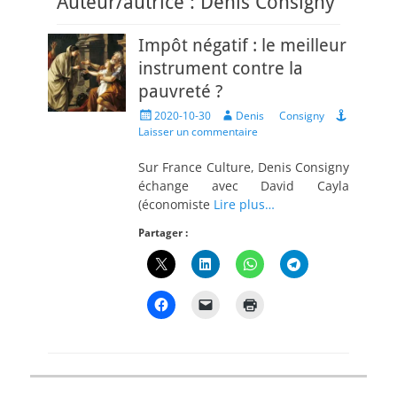
Auteur/autrice :
Denis Consigny
Impôt négatif : le meilleur
instrument contre la
pauvreté ?
Posted
Author
2020-10-30
Denis Consigny
on
Laisser un commentaire
Sur France Culture, Denis Consigny
échange avec David Cayla
(économiste
Lire plus…
Partager :