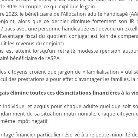
e 30 % en couple, ce qui explique le gain.
e 2023, le bénéficiaire de l’Allocation adulte handicapé (AA
njoint, alors que ce dernier diminue fortement son IR c
e / pacs avec une personne handicapée est devenu un excelle
, l’avantage fiscal du quotient conjugal est loin de compe
uit les revenus du conjoint).
as est atteint lorsqu’un retraité modeste (pension auto
ité bénéficiaire de l’ASPA.
es citoyens croient que jargon de « familialisation » utili
ul des prestations a pour effet d’avantager les familles, la r
çais élimine toutes ces désincitations financières à la 
t individuel et acquis pour chaque adulte quel que soit s
endamment de sa situation matrimoniale, chaque citoyen co
u même impôt négatif.
tage financier particulier réservé à une petite minorité de