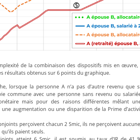
mplexité de la combinaison des dispositifs mis en œuvre, il
s résultats obtenus sur 6 points du graphique.
che, lorsque la personne A n’a pas d’autre revenu que 
 vie commune avec une personne sans revenu ou salariée
nétaire mais pour des raisons différentes mêlant un
, une augmentation ou une disparition de la Prime d’activ
njoints perçoivent chacun 2 Smic, ils ne perçoivent aucune 
 qu’ils paient seuls.
oints atteint 6 Smic, il est soumis au taux d’IR de 41 