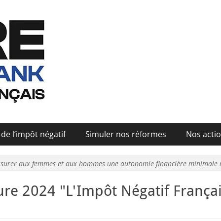
de l’impôt négatif
Simuler nos réformes
Nos actio
ssurer aux femmes et aux hommes une autonomie financière minimale 
ure 2024 "L'Impôt Négatif França