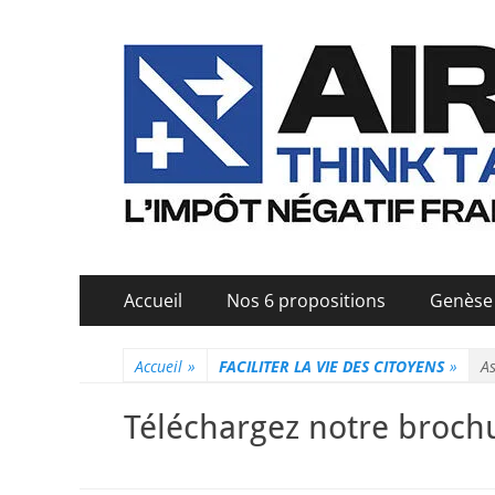
Menu
Aller
Accueil
Nos 6 propositions
Genèse 
au
principal
contenu
Accueil
»
FACILITER LA VIE DES CITOYENS
»
A
Téléchargez notre broch