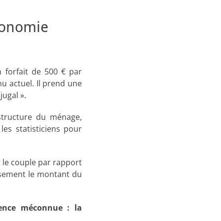
tonomie
 forfait de 500 € par
nu actuel. Il prend une
jugal ».
 structure du ménage,
les statisticiens pour
r le couple par rapport
usement le montant du
ence méconnue : la