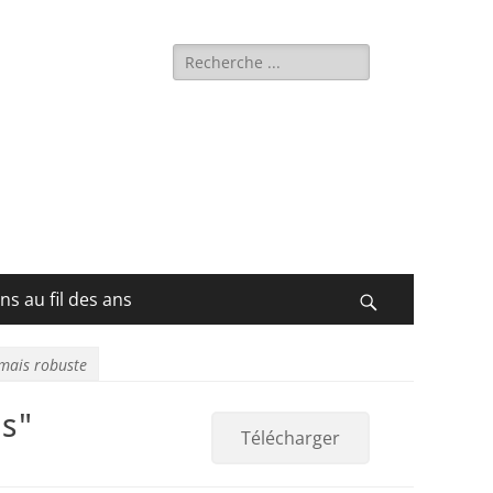
Rechercher :
ns au fil des ans
Recherche
mais robuste
is"
Télécharger