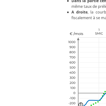
Dans la partie cen
même taux de prélè
A droite
, la cour
fiscalement à se m