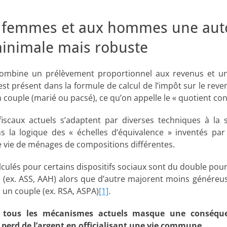
x femmes et aux hommes une au
minimale mais robuste
combine un prélèvement proportionnel aux revenus et un
est présent dans la formule de calcul de l’impôt sur le reve
couple (marié ou pacsé), ce qu’on appelle le « quotient con
o-fiscaux actuels s’adaptent par diverses techniques à la
 la logique des « échelles d’équivalence » inventés par 
 vie de ménages de compositions différentes.
lculés pour certains dispositifs sociaux sont du double pou
 (ex. ASS, AAH) alors que d’autre majorent moins génére
r un couple (ex. RSA, ASPA)
[1]
.
e tous les mécanismes actuels masque une conséqu
 perd de l’argent en officialisant une vie commune.