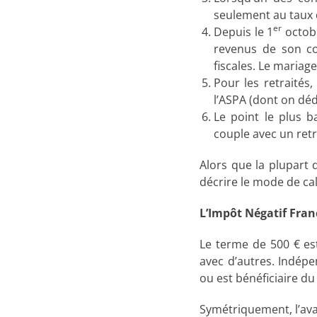
seulement au taux d
er
Depuis le 1
octobr
revenus de son co
fiscales. Le mariag
Pour les retraités
l’ASPA (dont on déd
Le point le plus b
couple avec un retra
Alors que la plupart d
décrire le mode de calc
L’Impôt Négatif Fran
Le terme de 500 € es
avec d’autres. Indép
ou est bénéficiaire d
Symétriquement, l’avan