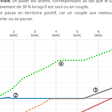
trale
, un palier est atteint, correspondant au fait que le 
vement de 30 % lorsqu’il est seul ou en couple.
be passe en territoire positif, car un couple aux reven
arier ou se pacser.